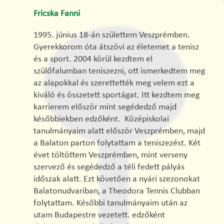
Fricska Fanni
1995. június 18-án születtem Veszprémben.
Gyerekkorom óta átszövi az életemet a tenisz
és a sport. 2004 körül kezdtem el
szülőfalumban teniszezni, ott ismerkedtem meg
az alapokkal és szerettették meg velem ezt a
kiváló és összetett sportágat. Itt kezdtem meg
karrierem először mint segédedző majd
későbbiekben edzőként. Középiskolai
tanulmányaim alatt először Veszprémben, majd
a Balaton parton folytattam a teniszezést. Két
évet töltöttem Veszprémben, mint verseny
szervező és segédedző a téli fedett pályás
időszak alatt. Ezt követően a nyári szezonokat
Balatonudvariban, a Theodora Tennis Clubban
folytattam. Későbbi tanulmányaim után az
utam Budapestre vezetett. edzőként