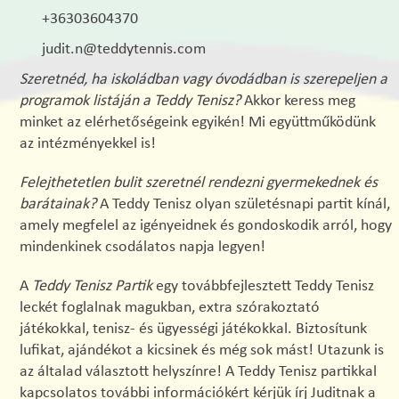
+36303604370
judit.n@teddytennis.com
Szeretnéd, ha iskoládban vagy óvodádban is szerepeljen a
programok listáján a Teddy Tenisz?
Akkor keress meg
minket az elérhetőségeink egyikén! Mi együttműködünk
az intézményekkel is!
Felejthetetlen bulit szeretnél rendezni gyermekednek és
barátainak?
A Teddy Tenisz olyan születésnapi partit kínál,
amely megfelel az igényeidnek és gondoskodik arról, hogy
mindenkinek csodálatos napja legyen!
A
Teddy Tenisz Partik
egy továbbfejlesztett Teddy Tenisz
leckét foglalnak magukban, extra szórakoztató
játékokkal, tenisz- és ügyességi játékokkal. Biztosítunk
lufikat, ajándékot a kicsinek és még sok mást! Utazunk is
az általad választott helyszínre! A Teddy Tenisz partikkal
kapcsolatos további információkért kérjük írj Juditnak a