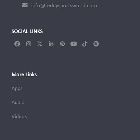
info@teddysportsworld.com
SOCIAL LINKS
Facebook
Instagram
Twitter
LinkedIn
Pinterest
YouTube
Tiktok
Spotify
(deprecated)
More Links
Apps
Audio
Videos