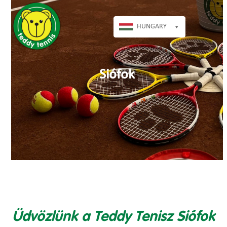
Open
Close
Skip
mobile
mobile
to
menu
menu
HUNGARY
content
Siófok
Üdvözlünk a Teddy Tenisz Siófok