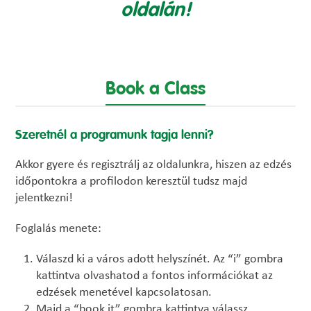
oldalán!
Book a Class
Szeretnél a programunk tagja lenni?
Akkor gyere és regisztrálj az oldalunkra, hiszen az edzés
időpontokra a profilodon keresztül tudsz majd
jelentkezni!
Foglalás menete:
Válaszd ki a város adott helyszínét. Az “i” gombra
kattintva olvashatod a fontos információkat az
edzések menetével kapcsolatosan.
Majd a “book it” gombra kattintva válassz