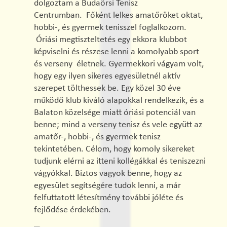
dolgoztam a Budaörsi Tenisz
Centrumban. Főként lelkes amatőröket oktat,
hobbi-, és gyermek tenisszel foglalkozom.
Óriási megtiszteltetés egy ekkora klubbot
képviselni és részese lenni a komolyabb sport
és verseny életnek. Gyermekkori vágyam volt,
hogy egy ilyen sikeres egyesületnél aktív
szerepet tölthessek be. Egy közel 30 éve
működő klub kiváló alapokkal rendelkezik, és a
Balaton közelsége miatt óriási potenciál van
benne; mind a verseny tenisz és vele együtt az
amatőr-, hobbi-, és gyermek tenisz
tekintetében. Célom, hogy komoly sikereket
tudjunk elérni az itteni kollégákkal és teniszezni
vágyókkal. Biztos vagyok benne, hogy az
egyesület segítségére tudok lenni, a már
felfuttatott létesítmény további jóléte és
fejlődése érdekében.